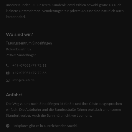
Vernissage in Sindelfingen
unserer Kunden. Zu unserem Kundenklientel zählen sowohl große als auch
kleinere Unternehmen. Vermietungen für private Anlässe sind natürlich auch
Sie planen eine Ausstellung und suchen dafür noch einen geeigneten
immer dabei.
Raum mit tollem Ambiente und guter Erreichbarkeit. Dann sind Sie
bei uns an der richtigen Adresse.
Wo sind wir?
Tagungszentrum Sindelfingen
Kolumbusstr. 32
71063 Sindelfingen
+49 (07031) 79 72 11
+49 (07031) 79 72 66
info@tz-sifi.de
Anfahrt
Der Weg zu uns nach Sindelfingen ist für Sie und Ihre Gäste ausgesprochen
einfach. Die Autobahn und die Bundesstraße führen praktisch an unserem
Standort vorbei. Auch die Bahn hält nicht weit von uns.
Parkplätze gibt es in ausreichender Anzahl.