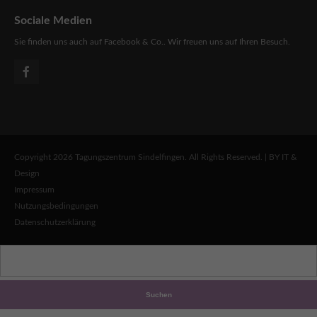
Sociale Medien
Sie finden uns auch auf Facebook & Co.. Wir freuen uns auf Ihren Besuch.
Copyright 2026 Tagungszentrum Sindelfingen. All Rights Reserved. | BY IT &
Design
Impressum
Nutzungsbedingungen
Datenschutzerklärung
Suchen