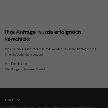
Tagungsraum in Sindelfingen
Schnell, flexibel und unkompliziert für Ihre Tagung mit umfassenden
Service direkt buchbar in Top Lage zu Top Kondtionen, ob nur für
paar Stunden oder regelmäßige Veranstaltungen.
Ihre Anfrage wurde erfolgreich
verschickt
Konferenzraum in Sindelfingen
Vielen Dank für Ihr Interesse. Wir werden uns schnellstmöglich mit
Sie arbeiten von zu Hause und benötigen für ein wichtiges Gespräch
Ihnen in Verbindung setzen!
einen Raum? Ob einmalig oder regelmäßig wird finden eine Lösung
für Ihre Bedürfnisse.
Ihre Familie Lipp
Die-Budgetoptimierer GmbH
Seminarraum in Sindelfingen
Für Ihre Schulungen haben wir die passenden Räumlichkeiten. Auf 3
Etagen verteilt haben wir ja nach Anzahl und Nutzungsdauer auch
passende Schulungsräume für Ihre Bedürfnisse.
Über uns
Seit 2015 vermieten wir unsere Räumlichkeiten zur vollsten Zufriedenheit