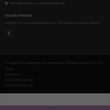
Parkplätze gibt es in ausreichender Anzahl.
Sociale Medien
Sie finden uns auch auf Facebook & Co.. Wir freuen uns auf Ihren Besuch.
Copyright 2026 Tagungszentrum Sindelfingen. All Rights Reserved. | BY IT &
Design
Impressum
Nutzungsbedingungen
Datenschutzerklärung